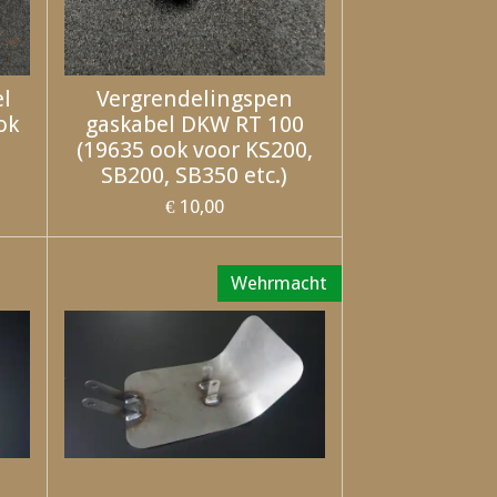
el
Vergrendelingspen
ok
gaskabel DKW RT 100
(19635 ook voor KS200,
SB200, SB350 etc.)
€ 10,00
Wehrmacht