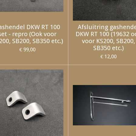
ashendel DKW RT 100
Afsluitring gashend
set - repro (Ook voor
DKW RT 100 (19632 o
200, SB200, SB350 etc.)
voor KS200, SB200,
SB350 etc.)
€ 99,00
€ 12,00