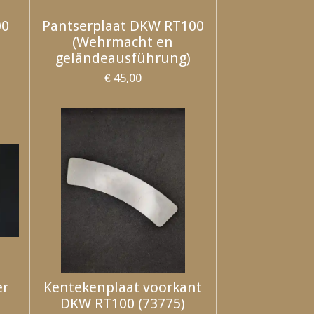
00
Pantserplaat DKW RT100
(Wehrmacht en
geländeausführung)
€ 45,00
er
Kentekenplaat voorkant
DKW RT100 (73775)