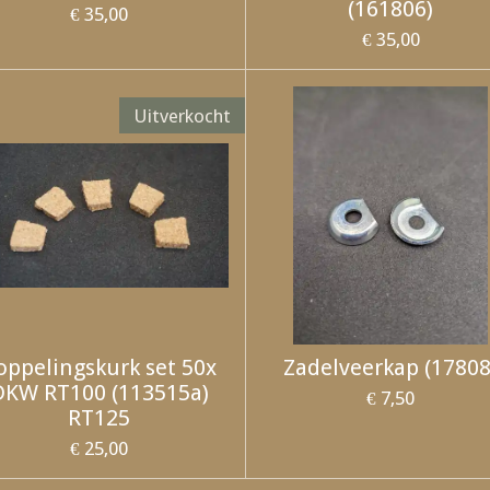
(161806)
€ 35,00
€ 35,00
Uitverkocht
oppelingskurk set 50x
Zadelveerkap (17808
DKW RT100 (113515a)
€ 7,50
RT125
€ 25,00