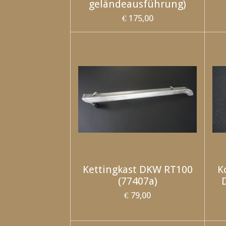
geländeausführung)
€ 175,00
Kettingkast DKW RT100
K
(77407a)
€ 79,00