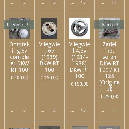
Uitgeschakeld
Uitgeschakeld
Uitgeschakeld
Uitgeschakel
Uitverkocht
Uitverkocht
Ontstek
Vliegwie
Vliegwie
Zadel
ing 6v
l 6v
l 4,5v
met
comple
(1939)
(1934-
veren
et DKW
DKW RT
1938)
DKW RT
RT 100
100
DKW RT
100 / RT
100
125
€ 300,00
€ 150,00
(Origine
€ 150,00
el)
€ 250,00
Uitgeschakeld
Uitgeschakeld
Uitgeschakeld
Uitgeschakel