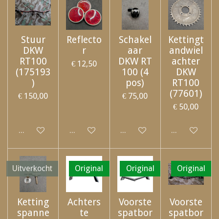
Stuur
Reflecto
Schakel
Kettingt
DKW
r
aar
andwiel
RT100
DKW RT
achter
€ 12,50
(175193
100 (4
DKW
)
pos)
RT100
(77601)
€ 150,00
€ 75,00
€ 50,00
Uitgeschakeld
Uitgeschakeld
Uitgeschakeld
Uitgeschakel
Uitverkocht
Original
Original
Original
Ketting
Achters
Voorste
Voorste
spanne
te
spatbor
spatbor