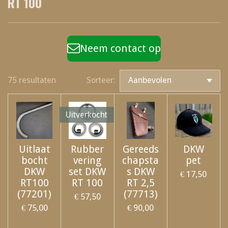
RT 100
Neem contact op
75 resultaten
Sorteer:
Uitverkocht
Uitlaat
Rubber
Gereeds
DKW
bocht
vering
chapsta
pet
DKW
set DKW
s DKW
€ 17,50
RT100
RT 100
RT 2,5
(77201)
(77713)
€ 57,50
€ 75,00
€ 90,00