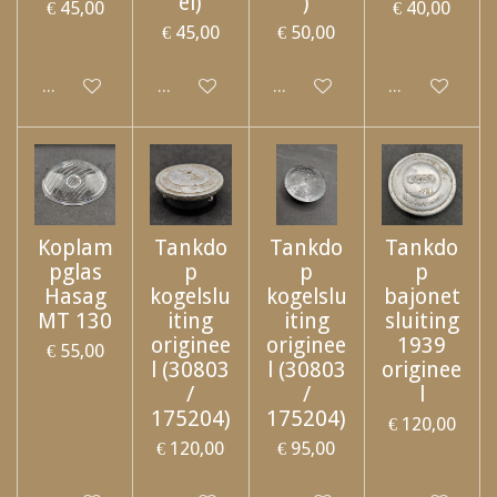
el)
)
€ 45,00
€ 40,00
€ 45,00
€ 50,00
Uitgeschakeld
Uitgeschakeld
Uitgeschakeld
Uitgeschakel
Koplam
Tankdo
Tankdo
Tankdo
pglas
p
p
p
Hasag
kogelslu
kogelslu
bajonet
MT 130
iting
iting
sluiting
originee
originee
1939
€ 55,00
l (30803
l (30803
originee
/
/
l
175204)
175204)
€ 120,00
€ 120,00
€ 95,00