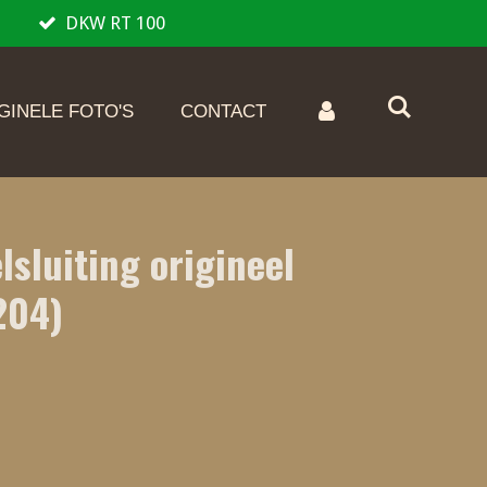
DKW RT 100
GINELE FOTO'S
CONTACT
sluiting origineel
204)