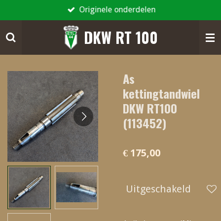
Originele onderdelen
Ga
direct
DKW RT 100
naar
de
hoofdinhoud
As
kettingtandwiel
DKW RT100
(113452)
€ 175,00
Uitgeschakeld