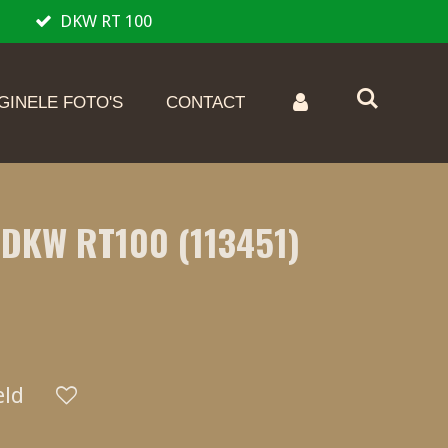
DKW RT 100
GINELE FOTO'S
CONTACT
 DKW RT100 (113451)
eld