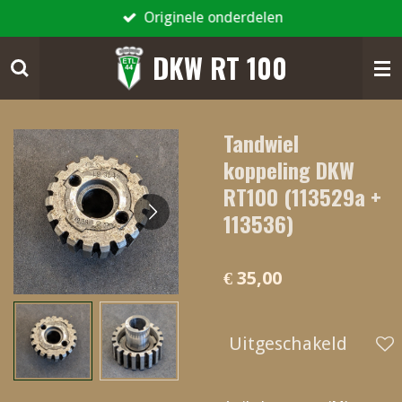
Originele onderdelen
Ga
direct
DKW RT 100
naar
de
hoofdinhoud
Tandwiel
koppeling DKW
RT100 (113529a +
113536)
€ 35,00
Uitgeschakeld