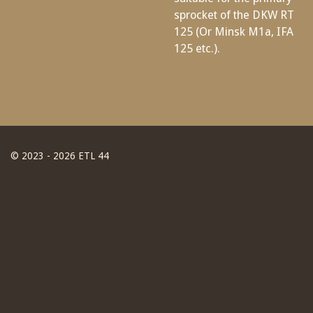
sprocket of the DKW RT
125 (Or Minsk M1a, IFA
125 etc.).
© 2023 - 2026 ETL 44