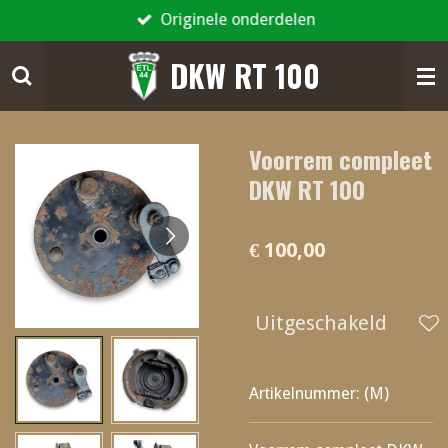
Originele onderdelen
Ga
direct
DKW RT 100
naar
de
hoofdinhoud
Voorrem compleet
DKW RT 100
€ 100,00
Uitgeschakeld
Artikelnummer:
(M)