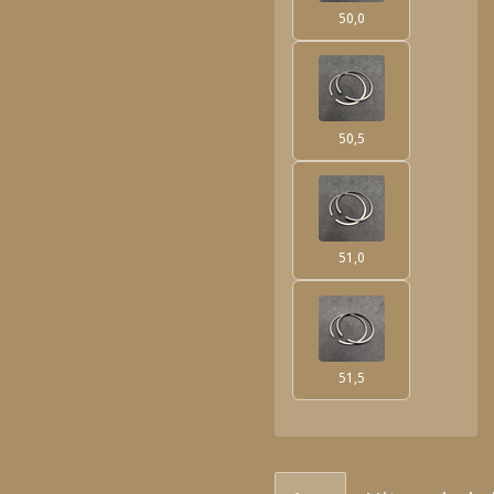
50,0
50,5
51,0
51,5