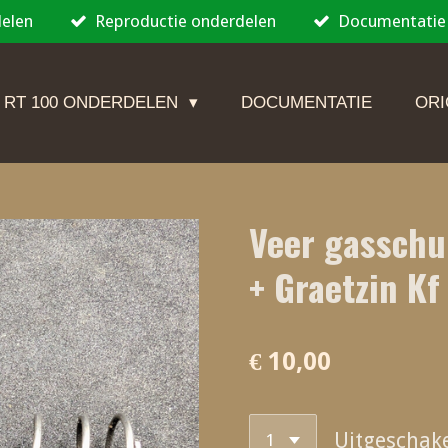
delen
Reproductie onderdelen
Documentatie
 RT 100 ONDERDELEN
DOCUMENTATIE
ORI
Veer gasschu
+ Graetzin Kf
€ 10,00
Uitgeschak