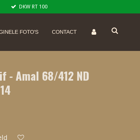
DKW RT 100
GINELE FOTO'S
CONTACT
if - Amal 68/412 ND
 14
eld