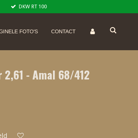
DKW RT 100
GINELE FOTO'S
CONTACT
r 2,61 - Amal 68/412
eld