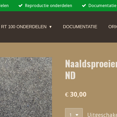
delen
Reproductie onderdelen
Documentatie
 RT 100 ONDERDELEN
DOCUMENTATIE
ORI
Naaldsproeie
ND
€ 30,00
Uitgeschak